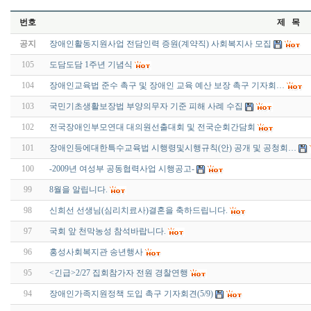
번호
제 목
공지
장애인활동지원사업 전담인력 증원(계약직) 사회복지사 모집
105
도담도담 1주년 기념식
104
장애인교육법 준수 촉구 및 장애인 교육 예산 보장 촉구 기자회…
103
국민기초생활보장법 부양의무자 기준 피해 사례 수집
102
전국장애인부모연대 대의원선출대회 및 전국순회간담회
101
장애인등에대한특수교육법 시행령및시행규칙(안) 공개 및 공청회…
100
-2009년 여성부 공동협력사업 시행공고-
99
8월을 알립니다.
98
신희선 선생님(심리치료사)결혼을 축하드립니다.
97
국회 앞 천막농성 참석바랍니다.
96
홍성사회복지관 송년행사
95
<긴급>2/27 집회참가자 전원 경찰연행
94
장애인가족지원정책 도입 촉구 기자회견(5/9)