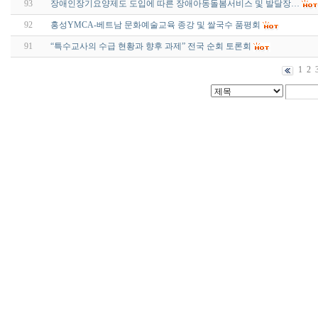
93
장애인장기요양제도 도입에 따른 장애아동돌봄서비스 및 발달장…
92
홍성YMCA-베트남 문화예술교육 종강 및 쌀국수 품평회
91
“특수교사의 수급 현황과 향후 과제” 전국 순회 토론회
1
2